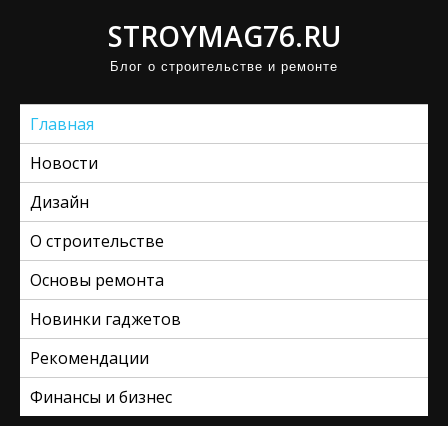
П
STROYMAG76.RU
р
Блог о строительстве и ремонте
о
м
Главная
о
т
Новости
а
Дизайн
т
ь
О строительстве
к
Основы ремонта
с
Новинки гаджетов
о
д
Рекомендации
е
Финансы и бизнес
р
ж