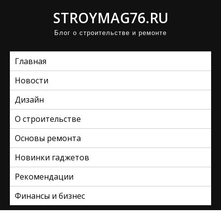
П
STROYMAG76.RU
р
Блог о строительстве и ремонте
о
м
Главная
о
т
Новости
а
Дизайн
т
ь
О строительстве
к
Основы ремонта
с
Новинки гаджетов
о
д
Рекомендации
е
Финансы и бизнес
р
ж