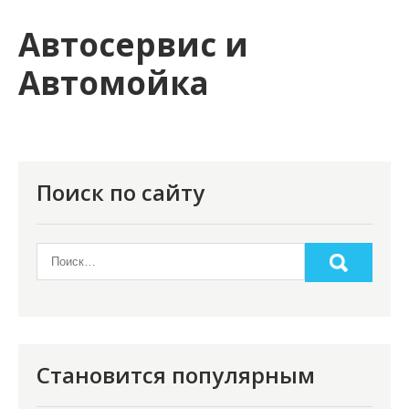
и
Автосервис и
м
о
Автомойка
м
у
Поиск по сайту
Становится популярным