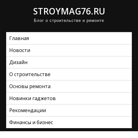
П
STROYMAG76.RU
р
Блог о строительстве и ремонте
о
м
Главная
о
т
Новости
а
Дизайн
т
ь
О строительстве
к
Основы ремонта
с
Новинки гаджетов
о
д
Рекомендации
е
Финансы и бизнес
р
ж