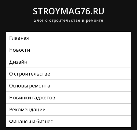
П
STROYMAG76.RU
р
Блог о строительстве и ремонте
о
м
Главная
о
т
Новости
а
Дизайн
т
ь
О строительстве
к
Основы ремонта
с
Новинки гаджетов
о
д
Рекомендации
е
Финансы и бизнес
р
ж