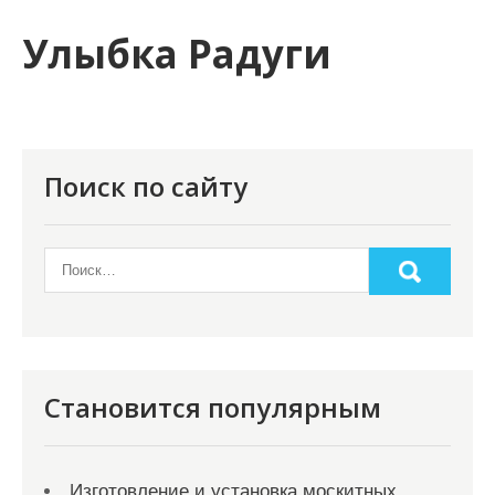
и
Улыбка Радуги
м
о
м
у
Поиск по сайту
Становится популярным
Изготовление и установка москитных