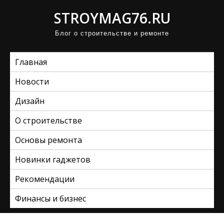
П
STROYMAG76.RU
р
Блог о строительстве и ремонте
о
м
Главная
о
т
Новости
а
Дизайн
т
ь
О строительстве
к
Основы ремонта
с
Новинки гаджетов
о
д
Рекомендации
е
Финансы и бизнес
р
ж