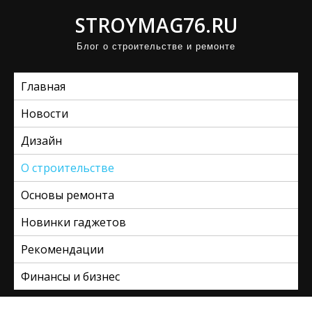
П
STROYMAG76.RU
р
Блог о строительстве и ремонте
о
м
Главная
о
т
Новости
а
Дизайн
т
ь
О строительстве
к
Основы ремонта
с
Новинки гаджетов
о
д
Рекомендации
е
Финансы и бизнес
р
ж