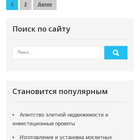
П
1
2
Далее
а
г
Поиск по сайту
и
н
а
ц
и
я
Становится популярным
з
а
Агентство элитной недвижимости и
п
инвестиционные проекты
и
с
Изготовление и установка москитных