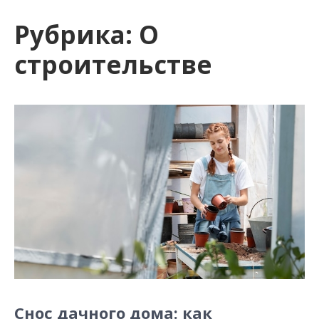
и
Рубрика:
О
м
о
строительстве
м
у
Снос дачного дома: как