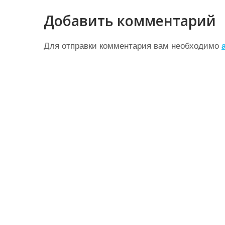
в
Добавить комментарий
и
г
Для отправки комментария вам необходимо
а
ц
и
я
п
о
з
а
п
и