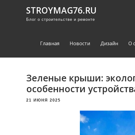
П
STROYMAG76.RU
р
Блог о строительстве и ремонте
о
м
о
Главная
Новости
Дизайн
О 
т
а
т
ь
Зеленые крыши: эколо
к
особенности устройств
с
о
21 ИЮНЯ 2025
д
е
р
ж