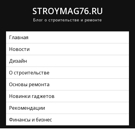
П
STROYMAG76.RU
р
Блог о строительстве и ремонте
о
м
Главная
о
т
Новости
а
Дизайн
т
ь
О строительстве
к
Основы ремонта
с
Новинки гаджетов
о
д
Рекомендации
е
Финансы и бизнес
р
ж