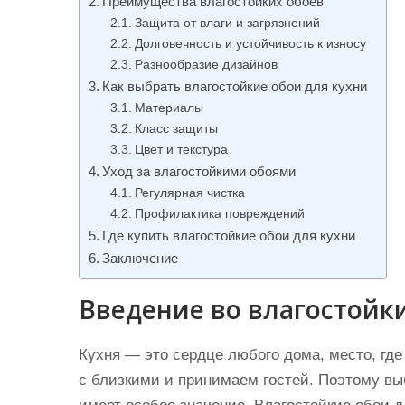
Преимущества влагостойких обоев
и
Защита от влаги и загрязнений
м
Долговечность и устойчивость к износу
о
Разнообразие дизайнов
Как выбрать влагостойкие обои для кухни
м
Материалы
у
Класс защиты
Цвет и текстура
Уход за влагостойкими обоями
Регулярная чистка
Профилактика повреждений
Где купить влагостойкие обои для кухни
Заключение
Введение во влагостойки
Кухня — это сердце любого дома, место, гд
с близкими и принимаем гостей. Поэтому вы