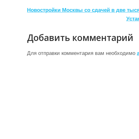
Н
Новостройки Москвы со сдачей в две тыс
а
Уста
в
Добавить комментарий
и
г
Для отправки комментария вам необходимо
а
ц
и
я
п
о
з
а