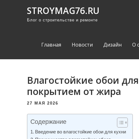
П
STROYMAG76.RU
р
Блог о строительстве и ремонте
о
м
о
Главная
Новости
Дизайн
О 
т
а
т
ь
Влагостойкие обои для
к
покрытием от жира
с
о
27 МАЯ 2026
д
е
Содержание
р
Введение во влагостойкие обои для кухни
ж