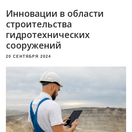
и
Инновации в области
м
о
строительства
м
гидротехнических
у
сооружений
20 СЕНТЯБРЯ 2024