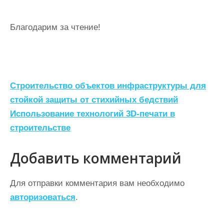
Благодарим за чтение!
Н
Строительство объектов инфраструктуры для
а
стойкой защиты от стихийных бедствий
Использование технологий 3D-печати в
в
строительстве
и
г
Добавить комментарий
а
ц
Для отправки комментария вам необходимо
авторизоваться
.
и
я