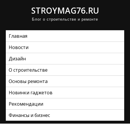
П
STROYMAG76.RU
р
Блог о строительстве и ремонте
о
м
Главная
о
т
Новости
а
Дизайн
т
ь
О строительстве
к
Основы ремонта
с
Новинки гаджетов
о
д
Рекомендации
е
Финансы и бизнес
р
ж