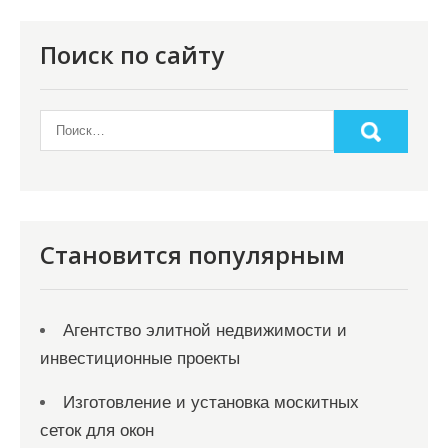
п
о
Поиск по сайту
з
а
п
и
с
я
Становится популярным
м
Агентство элитной недвижимости и
инвестиционные проекты
Изготовление и установка москитных
сеток для окон