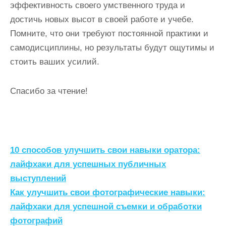
эффективность своего умственного труда и
достичь новых высот в своей работе и учебе.
Помните, что они требуют постоянной практики и
самодисциплины, но результаты будут ощутимы и
стоить ваших усилий.
Спасибо за чтение!
Н
10 способов улучшить свои навыки оратора:
а
лайфхаки для успешных публичных
выступлений
в
Как улучшить свои фотографические навыки:
и
лайфхаки для успешной съемки и обработки
г
фотографий