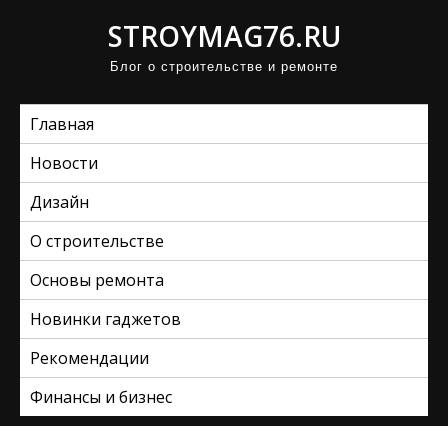
П
STROYMAG76.RU
р
Блог о строительстве и ремонте
о
м
Главная
о
т
Новости
а
Дизайн
т
ь
О строительстве
к
Основы ремонта
с
Новинки гаджетов
о
д
Рекомендации
е
Финансы и бизнес
р
ж