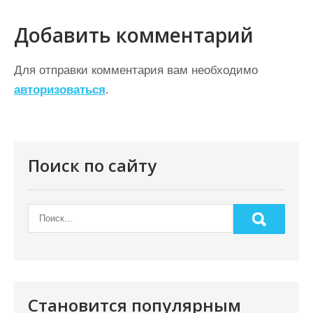
а
ц
Добавить комментарий
и
Для отправки комментария вам необходимо
я
авторизоваться
.
п
о
з
Поиск по сайту
а
п
и
с
я
м
Становится популярным