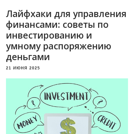
и
Лайфхаки для управления
м
о
финансами: советы по
м
инвестированию и
у
умному распоряжению
деньгами
21 ИЮНЯ 2025