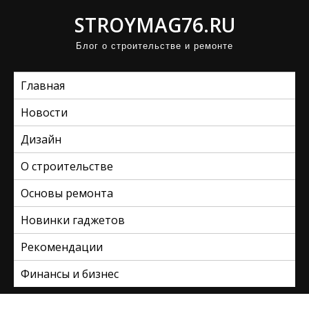
П
STROYMAG76.RU
р
Блог о строительстве и ремонте
о
м
Главная
о
т
Новости
а
Дизайн
т
ь
О строительстве
к
Основы ремонта
с
Новинки гаджетов
о
д
Рекомендации
е
Финансы и бизнес
р
ж