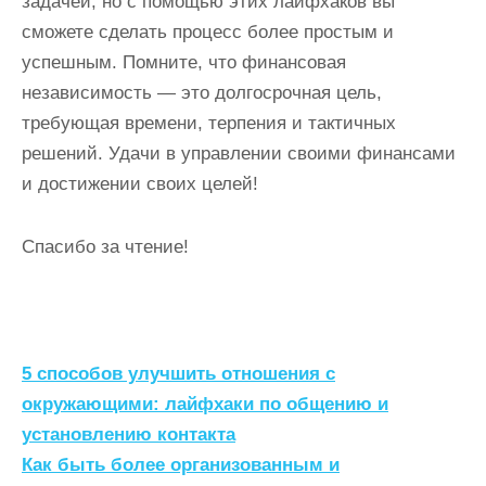
задачей, но с помощью этих лайфхаков вы
сможете сделать процесс более простым и
успешным. Помните, что финансовая
независимость — это долгосрочная цель,
требующая времени, терпения и тактичных
решений. Удачи в управлении своими финансами
и достижении своих целей!
Спасибо за чтение!
Н
5 способов улучшить отношения с
а
окружающими: лайфхаки по общению и
установлению контакта
в
Как быть более организованным и
и