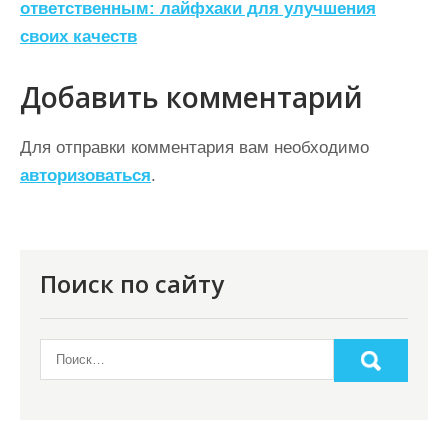
ответственным: лайфхаки для улучшения
г
своих качеств
а
ц
Добавить комментарий
и
Для отправки комментария вам необходимо
я
авторизоваться
.
п
о
з
Поиск по сайту
а
п
и
с
я