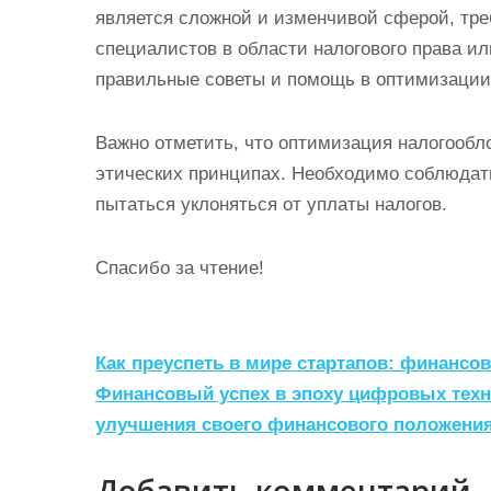
является сложной и изменчивой сферой, тр
специалистов в области налогового права ил
правильные советы и помощь в оптимизации 
Важно отметить, что оптимизация налогообл
этических принципах. Необходимо соблюдать
пытаться уклоняться от уплаты налогов.
Спасибо за чтение!
Н
Как преуспеть в мире стартапов: финанс
а
Финансовый успех в эпоху цифровых техн
улучшения своего финансового положени
в
и