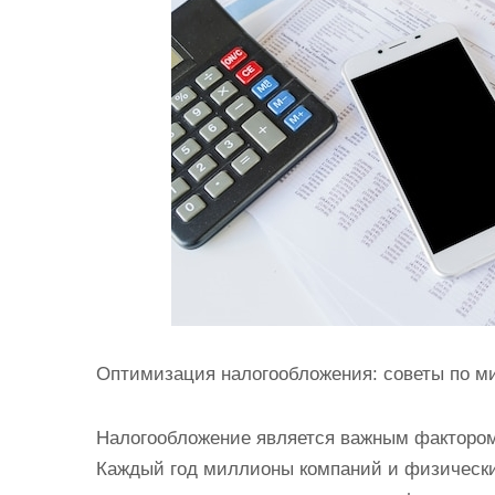
и
м
о
м
у
Оптимизация налогообложения: советы по м
Налогообложение является важным фактором 
Каждый год миллионы компаний и физически