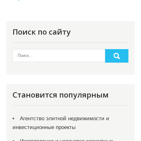
я
п
о
Поиск по сайту
з
а
п
и
с
я
Становится популярным
м
Агентство элитной недвижимости и
инвестиционные проекты