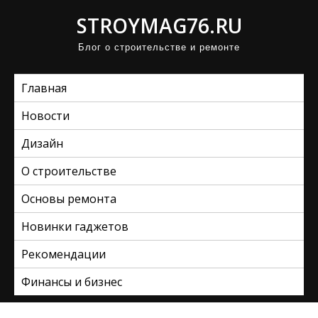
П
STROYMAG76.RU
р
Блог о строительстве и ремонте
о
м
Главная
о
т
Новости
а
Дизайн
т
ь
О строительстве
к
Основы ремонта
с
Новинки гаджетов
о
д
Рекомендации
е
Финансы и бизнес
р
ж