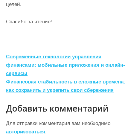
целей.
Спасибо за чтение!
Н
Современные технологии управления
а
финансами: мобильные приложения и онлайн-
сервисы
в
Финансовая стабильность в сложные времена:
и
как сохранить и укрепить свои сбережения
г
а
Добавить комментарий
ц
Для отправки комментария вам необходимо
и
авторизоваться
.