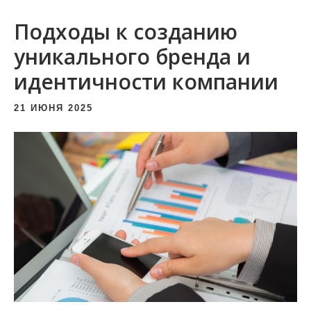
и
Подходы к созданию
м
о
уникального бренда и
м
идентичности компании
у
21 ИЮНЯ 2025