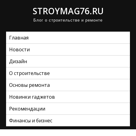
П
STROYMAG76.RU
р
Блог о строительстве и ремонте
о
м
Главная
о
т
Новости
а
Дизайн
т
ь
О строительстве
к
Основы ремонта
с
Новинки гаджетов
о
д
Рекомендации
е
Финансы и бизнес
р
ж