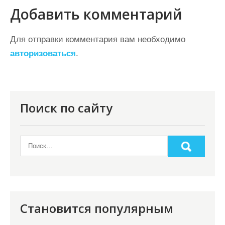
г
Добавить комментарий
а
ц
Для отправки комментария вам необходимо
авторизоваться
.
и
я
п
о
Поиск по сайту
з
а
п
и
с
я
Становится популярным
м