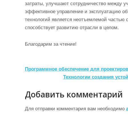
затраты, улучшают сотрудничество между уч
эффективное управление и эксплуатацию об
технологий является неотъемлемой частью 
способствует развитию отрасли в целом.
Благодарим за чтение!
Н
Программное обеспечение для проектиров
а
Технологии создания усто
в
Добавить комментарий
и
г
Для отправки комментария вам необходимо
а
ц