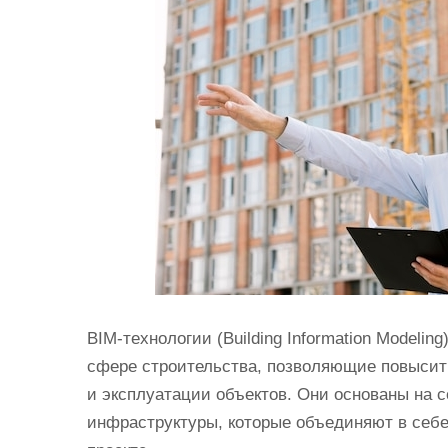
и
м
о
м
у
BIM-технологии (Building Information Modeli
сфере строительства, позволяющие повысит
и эксплуатации объектов. Они основаны на 
инфраструктуры, которые объединяют в себ