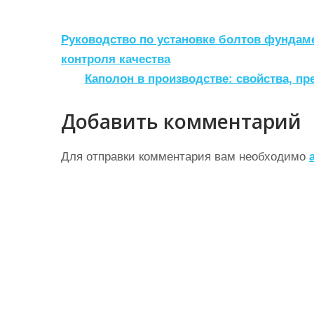
Н
Руководство по установке болтов фундаме
а
контроля качества
Каполон в производстве: свойства, п
в
и
Добавить комментарий
г
а
Для отправки комментария вам необходимо
ц
и
я
п
о
з