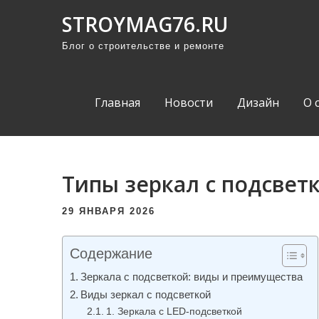
П
STROYMAG76.RU
р
Блог о строительстве и ремонте
о
м
о
Главная
Новости
Дизайн
О 
т
а
т
ь
Типы зеркал с подсвет
к
с
29 ЯНВАРЯ 2026
о
д
Содержание
е
Зеркала с подсветкой: виды и преимущества
р
Виды зеркал с подсветкой
ж
1. Зеркала с LED-подсветкой